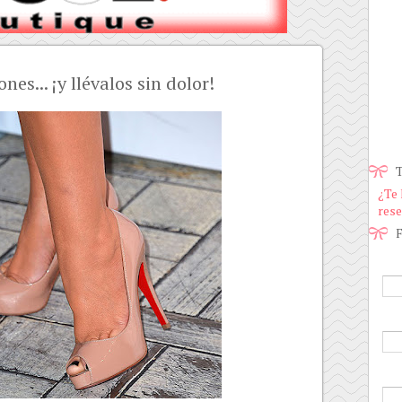
es... ¡y llévalos sin dolor!
T
¿Te 
rese
F