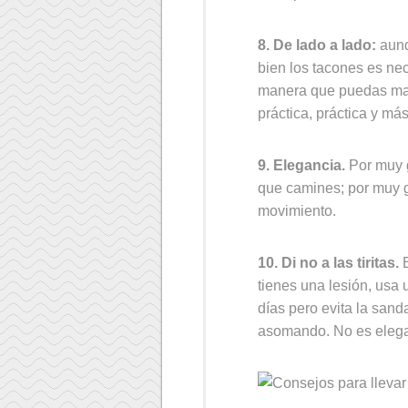
8. De lado a lado:
aunq
bien los tacones es ne
manera que puedas mant
práctica, práctica y más
9. Elegancia.
Por muy 
que camines; por muy g
movimiento.
10. Di no a las tiritas.
tienes una lesión, usa
días pero evita la sanda
asomando. No es elega