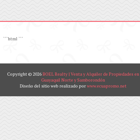
```html
```
Copyright ©
2026
BOEL Realty | Venta y Alquiler de Propiedades en
Guayaquil Norte y Samborondón
Diseño del sitio web realizado por
www.ecuapromo.net