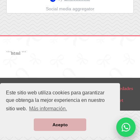
Social media aggregator
```html
```
Copyright ©
2026
BOEL Realty | Venta y Alquiler de Propiedades
Este sitio web utiliza cookies para garantizar
en Guayaquil Norte y Samborondón
Diseño del sitio web realizado por
www.ecuapromo.net
que obtenga la mejor experiencia en nuestro
sitio web.
Más información.
Acepto