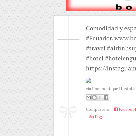
Comodidad y espac
#Ecuador. www.boe
#travel #airbnbsu
#hotel #hoteleng
https://instagr.
via Boel boutique Hostal e
Compártelo
Faceboo
Digg