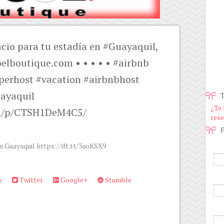
io para tu estadía en #Guayaquil,
lboutique.com • • • • • #airbnb
perhost #vacation #airbnbhost
uayaquil
T
¿Te 
am/p/CTSH1DeM4C5/
rese
F
n Guayaquil https://ift.tt/3aoKSX9
k
Twitter
Google+
Stumble