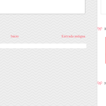
R
Inicio
Entrada antigua
N