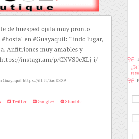
te de huesped ojala muy pronto
 #hostal en #Guayaquil: "lindo lugar,
ía. Anfitriones muy amables y
 https://instagr.am/p/CNVS0eXLj-i/
T
¿Te 
rese
n Guayaquil https://ift.tt/3aoKSX9
F
k
Twitter
Google+
Stumble