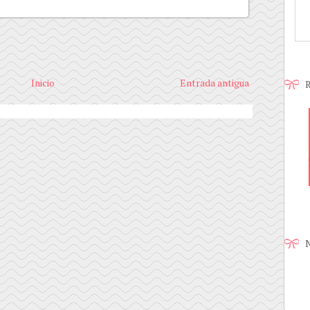
Inicio
Entrada antigua
R
N