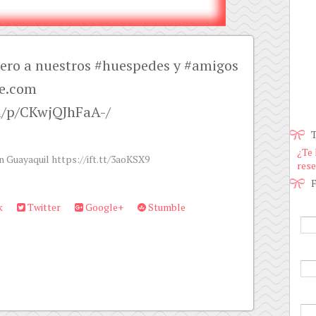
rero a nuestros #huespedes y #amigos
e.com
am/p/CKwjQJhFaA-/
T
¿Te 
n Guayaquil https://ift.tt/3aoKSX9
rese
F
k
Twitter
Google+
Stumble