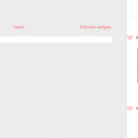
Inicio
Entrada antigua
R
N