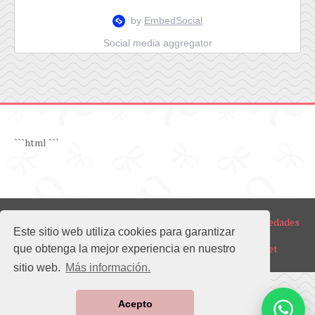
Social media aggregator
```html
```
Copyright ©
2026
BOEL Realty | Venta y Alquiler de Propiedades
Este sitio web utiliza cookies para garantizar
en Guayaquil Norte y Samborondón
Diseño del sitio web realizado por
www.ecuapromo.net
que obtenga la mejor experiencia en nuestro
sitio web.
Más información.
Acepto