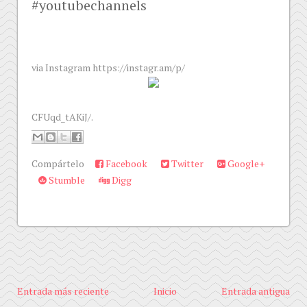
#youtubechannels
via Instagram https://instagr.am/p/
CFUqd_tAKiJ/.
Compártelo
Facebook
Twitter
Google+
Stumble
Digg
Entrada más reciente
Inicio
Entrada antigua