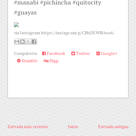
#manabi #pichincha #quitocity
#guayas
via Instagram https://instagr.am/p/CBbDEWNAoo6/.
Compártelo
Facebook
Twitter
Google+
Stumble
Digg
Entrada más reciente
Inicio
Entrada antigua