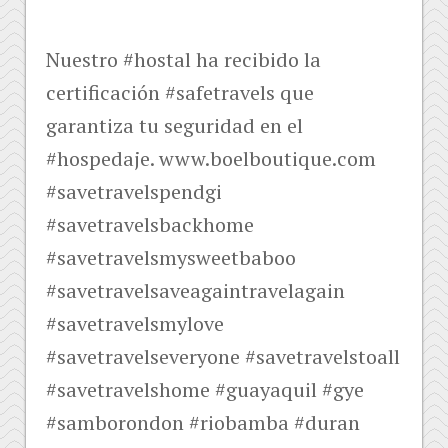
Nuestro #hostal ha recibido la
certificación #safetravels que
garantiza tu seguridad en el
#hospedaje. www.boelboutique.com
#savetravelspendgi
#savetravelsbackhome
#savetravelsmysweetbaboo
#savetravelsaveagaintravelagain
#savetravelsmylove
#savetravelseveryone #savetravelstoall
#savetravelshome #guayaquil #gye
#samborondon #riobamba #duran