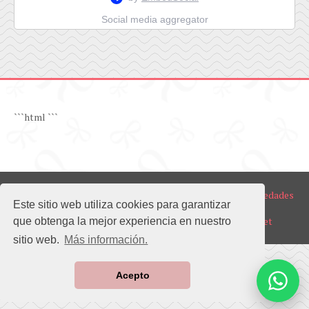
Social media aggregator
```html
```
Copyright ©
2026
BOEL Realty | Venta y Alquiler de Propiedades
Este sitio web utiliza cookies para garantizar
en Guayaquil Norte y Samborondón
Diseño del sitio web realizado por
www.ecuapromo.net
que obtenga la mejor experiencia en nuestro
sitio web.
Más información.
Acepto