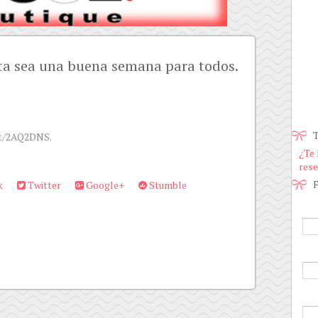
ta sea una buena semana para todos.
T
.tt/2AQ2DNS.
¿Te 
rese
F
k
Twitter
Google+
Stumble