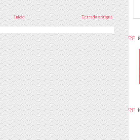
Inicio
Entrada antigua
R
N