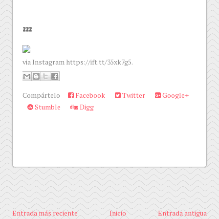
💤
via Instagram https://ift.tt/35xk7g5.
Compártelo
Facebook
Twitter
Google+
Stumble
Digg
Entrada más reciente
Inicio
Entrada antigua