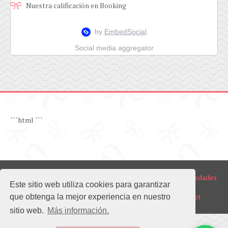
Nuestra calificación en Booking
Social media aggregator
```html
```
Copyright ©
2026
BOEL Realty | Venta y Alquiler de Propiedades
Este sitio web utiliza cookies para garantizar
en Guayaquil Norte y Samborondón
Diseño del sitio web realizado por
www.ecuapromo.net
que obtenga la mejor experiencia en nuestro
sitio web.
Más información.