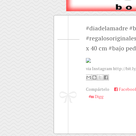
#diadelamadre #be
#regalosoriginale
x 40 cm #bajo pe
via Instagram http://bit.l
Compártelo
Faceboo
Digg