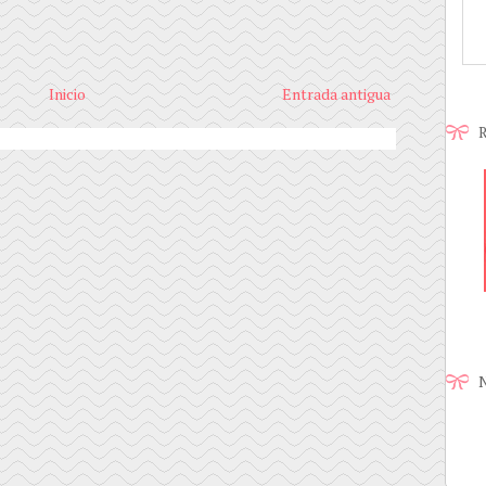
Inicio
Entrada antigua
R
N