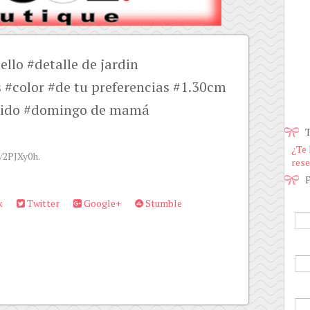
llo #detalle de jardin
s #color #de tu preferencias #1.30cm
dido #domingo de mamá
T
¿Te 
y/2PJXy0h.
rese
F
k
Twitter
Google+
Stumble