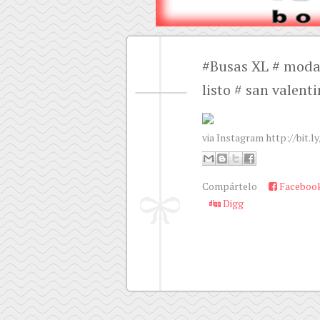
#Busas XL # moda 
listo # san valent
via Instagram http://bit.l
Compártelo
Faceboo
Digg