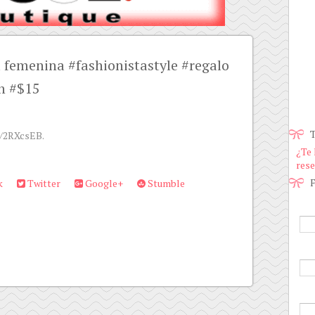
femenina #fashionistastyle #regalo
in #$15
T
y/2RXcsEB.
¿Te 
rese
F
k
Twitter
Google+
Stumble