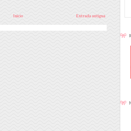
Inicio
Entrada antigua
R
N