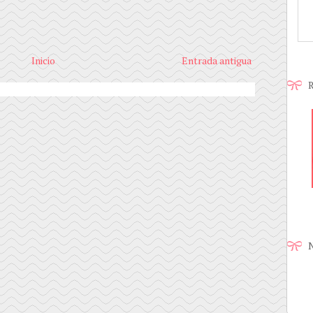
Inicio
Entrada antigua
R
N