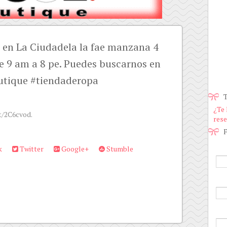
 en La Ciudadela la fae manzana 4
de 9 am a 8 pe. Puedes buscarnos en
tique #tiendaderopa
T
¿Te 
tt/2C6cvod.
rese
F
k
Twitter
Google+
Stumble