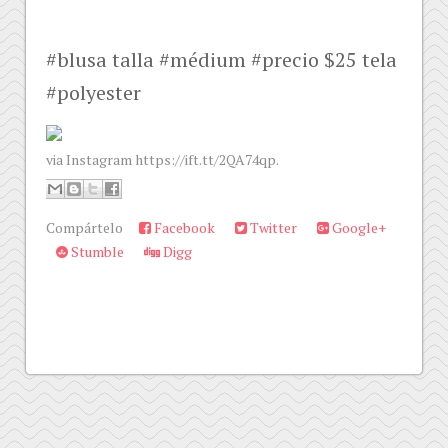
#blusa talla #médium #precio $25 tela
#polyester
via Instagram https://ift.tt/2QA74qp.
Compártelo
Facebook
Twitter
Google+
Stumble
Digg