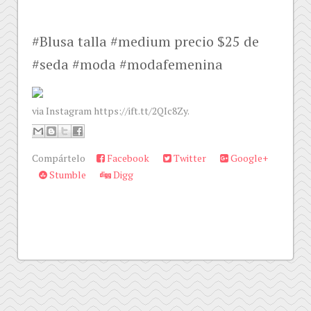
#Blusa talla #medium precio $25 de
#seda #moda #modafemenina
via Instagram https://ift.tt/2QIc8Zy.
Compártelo
Facebook
Twitter
Google+
Stumble
Digg