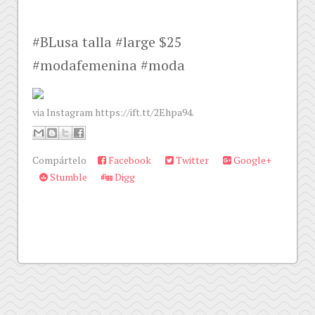
#BLusa talla #large $25
#modafemenina #moda
via Instagram https://ift.tt/2Ehpa94.
Compártelo
Facebook
Twitter
Google+
Stumble
Digg