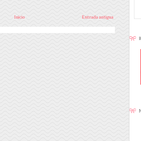
Inicio
Entrada antigua
R
N