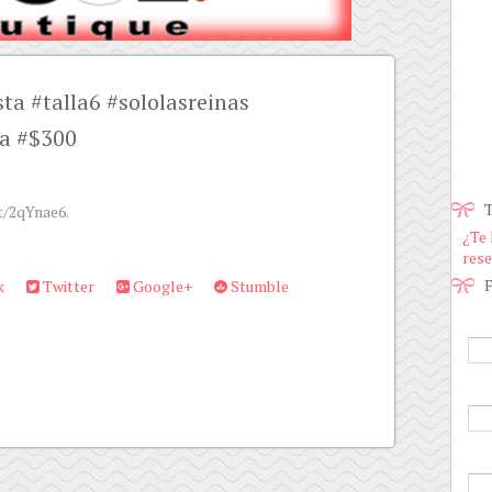
ta #talla6 #sololasreinas
a #$300
T
tt/2qYnae6.
¿Te 
rese
F
k
Twitter
Google+
Stumble