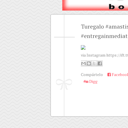
Turegalo #amastis
#entregainmediat
via Instagram https://ift.
Compártelo
Faceboo
Digg