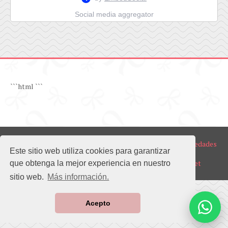
Social media aggregator
```html
```
Copyright ©
2026
BOEL Realty | Venta y Alquiler de Propiedades
Este sitio web utiliza cookies para garantizar
en Guayaquil Norte y Samborondón
Diseño del sitio web realizado por
www.ecuapromo.net
que obtenga la mejor experiencia en nuestro
sitio web.
Más información.
Acepto