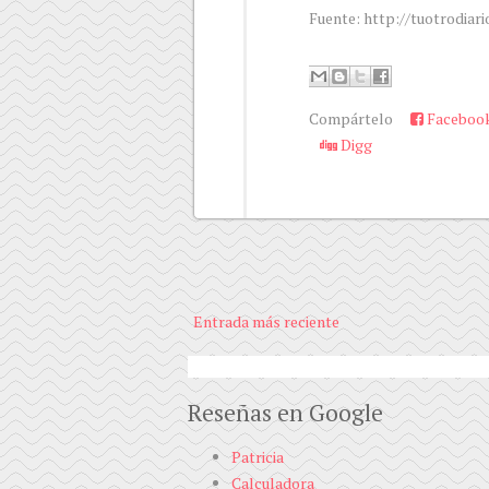
Fuente: http://tuotrodiari
Compártelo
Faceboo
Digg
Entrada más reciente
Reseñas en Google
Patricia
Calculadora