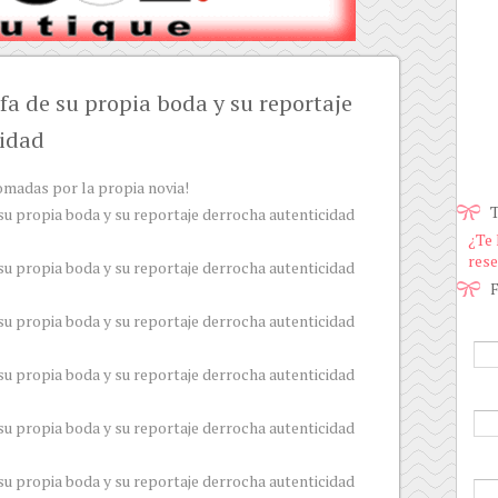
afa de su propia boda y su reportaje
cidad
omadas por la propia novia!
T
¿Te 
rese
F