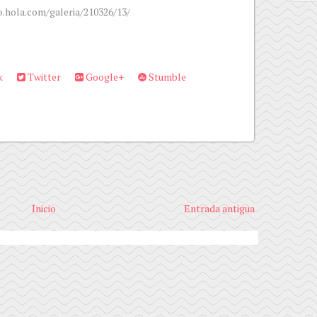
o.hola.com/galeria/210326/13/
k
Twitter
Google+
Stumble
Inicio
Entrada antigua