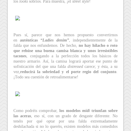
los
looks
sobrios. Para muestra, ¡el
street style
!
Pues sí, parece que nos hemos propuesto convertirnos
en
auténticas
“Ladies denim”
, independientemente de la
falda que nos enfundemos. De hecho,
no hay hilacho o roto
que rehúse una buena camisa blanca y unos irresistibles
tacones
, conjugando a la perfección todos los básicos de
nuestro armario. Así, la camisa logrará aportar ese punto de
sofisticación del que una falda
distressed
carece; y ésta, a su
vez,
reducirá la sobriedad y el porte regio del conjunto
.
¡Todo sea cuestión de retroalimentarse!
Como podréis comprobar,
los modelos
midi
triunfan sobre
las aceras
, eso sí, con un grado de desgaste diferente. No
tenéis por qué optar por una falda extremadamente
deshilachada si no lo queréis, existen modelos más comedidos