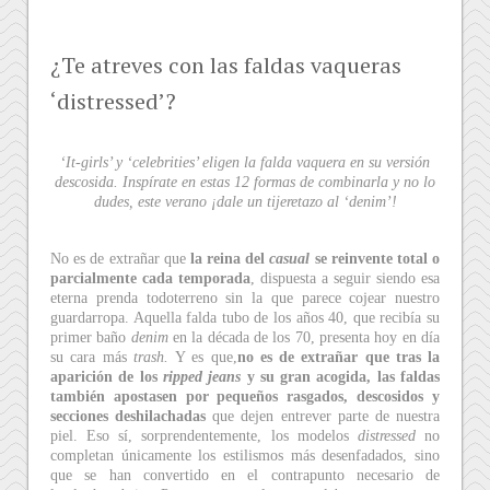
¿Te atreves con las faldas vaqueras
‘distressed’?
‘It-girls’ y ‘celebrities’ eligen la falda vaquera en su versión
descosida. Inspírate en estas 12 formas de combinarla y no lo
dudes, este verano ¡dale un tijeretazo al ‘denim’!
No es de extrañar que
la reina del
casual
se reinvente total o
parcialmente cada temporada
, dispuesta a seguir siendo esa
eterna prenda todoterreno sin la que parece cojear nuestro
guardarropa. Aquella falda tubo de los años 40, que recibía su
primer baño
denim
en la década de los 70, presenta hoy en día
su cara más
trash.
Y es que,
no es de extrañar que
tras la
aparición de los
ripped jeans
y su gran acogida, las faldas
también apostasen por pequeños rasgados, descosidos y
secciones deshilachadas
que dejen entrever parte de nuestra
piel. Eso sí, sorprendentemente, los modelos
distressed
no
completan únicamente los estilismos más desenfadados, sino
que se han convertido en el contrapunto necesario de