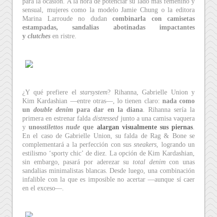
para la ocasión. A la hora de potenciar su lado más femenino y
sensual, mujeres como la modelo Jamie Chung o la editora
Marina Larroude no dudan
combinarla con camisetas
estampadas, sandalias abotinadas impactantes
y
clutches
en ristre.
¿Y qué prefiere el
starsystem
? Rihanna, Gabrielle Union y
Kim Kardashian —entre otras—, lo tienen claro:
nada como
un
double denim
para dar en la diana
. Rihanna sería la
primera en estrenar falda
distressed
junto a una camisa vaquera
y
unos
stilettos nude
que
alargan visualmente sus piernas
.
En el caso de Gabrielle Union, su falda de Rag & Bone se
complementará a la perfección con sus
sneakers
, logrando un
estilismo ‘sporty chic’ de diez. La opción de Kim Kardashian,
sin embargo, pasará por aderezar su
total denim
con unas
sandalias minimalistas blancas. Desde luego, una combinación
infalible con la que es imposible no acertar —aunque sí caer
en el exceso—.