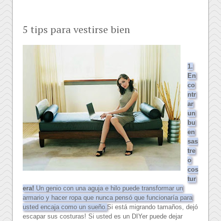
5 tips para vestirse bien
1.
En
co
ntr
ar
un
bu
en
sas
tre
o
cos
tur
era!
Un genio con una aguja e hilo puede transformar un
armario y hacer ropa que nunca pensó que funcionaría para
usted encaja como un sueño.
Si está migrando tamaños, dejó
escapar sus costuras!
Si usted es un DIYer puede dejar