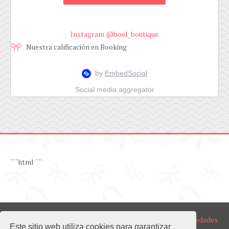
Instagram @boel_boutique
Nuestra calificación en Booking
Social media aggregator
```html
```
Copyright ©
2026
BOEL Realty | Venta y Alquiler de Propiedades
Este sitio web utiliza cookies para garantizar