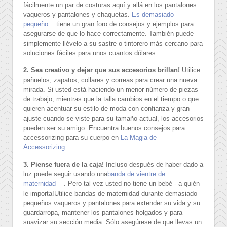
fácilmente un par de costuras aquí y allá en los pantalones
vaqueros y pantalones y chaquetas.
Es demasiado
pequeño
tiene un gran foro de consejos y ejemplos para
asegurarse de que lo hace correctamente.
También puede
simplemente llévelo a su sastre o tintorero más cercano para
soluciones fáciles para unos cuantos dólares.
2. Sea creativo y dejar que sus accesorios brillan!
Utilice
pañuelos, zapatos, collares y correas para crear una nueva
mirada.
Si usted está haciendo un menor número de piezas
de trabajo, mientras que la talla cambios en el tiempo o que
quieren acentuar su estilo de moda con confianza y gran
ajuste cuando se viste para su tamaño actual, los accesorios
pueden ser su amigo.
Encuentra buenos consejos para
accessorizing para su cuerpo en
La Magia de
Accessorizing
.
3. Piense fuera de la caja!
Incluso después de haber dado a
luz puede seguir usando una
banda de vientre de
maternidad
.
Pero tal vez usted no tiene un bebé - a quién
le importa!
Utilice bandas de maternidad durante demasiado
pequeños vaqueros y pantalones para extender su vida y su
guardarropa, mantener los pantalones holgados y para
suavizar su sección media.
Sólo asegúrese de que llevas un